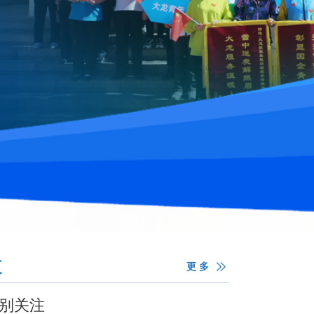
道
更 多
特别关注